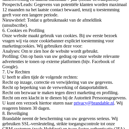
Prospects/Leads: Gegevens van potentiële klanten worden maximaal
12 maanden na het laatste contact bewaard, tenzij u toestemming
geeft voor een langere periode.
Nieuwsbrief: Totdat u gebruikmaakt van de afmeldlink
(unsubscribe).
6. Cookies en Profiling
Onze website maakt gebruik van cookies. Bij uw eerste bezoek
vragen wij via onze cookiebanner expliciet toestemming voor
marketingcookies. Wij gebruiken deze voor:
Analyses: Om te zien hoe de website wordt gebruikt.
Profiling: Om op basis van uw gedrag op onze website relevante
advertenties te tonen op externe platformen (bijv. Facebook of
Google).
7. Uw Rechten
U heeft te allen tijde de volgende rechten:
Recht op inzage, correctie en verwijdering van uw gegevens.
Recht op beperking van de verwerking of dataportabiliteit.
Recht om bezwaar te maken tegen direct marketing en profiling.
Recht om een klacht in te dienen bij de Autoriteit Persoonsgegevens.
U kunt een verzoek hiertoe sturen naar
privacy@brandable.nl
. Wij
reageren binnen 30 dagen.
8. Beveiliging
Brandable neemt de bescherming van uw gegevens serieus. Wij
gebruiken SSL-versleuteling, strikte toegangscontrole tot onze
CRM-systemen (zoals HubSpot) en twee-factor authenticatie (2FA)