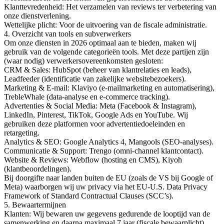
Klanttevredenheid: Het verzamelen van reviews ter verbetering van
onze dienstverlening.
Wettelijke plicht: Voor de uitvoering van de fiscale administratie.
4. Overzicht van tools en subverwerkers
Om onze diensten in 2026 optimaal aan te bieden, maken wij
gebruik van de volgende categorieën tools. Met deze partijen zijn
(waar nodig) verwerkersovereenkomsten gesloten:
CRM & Sales: HubSpot (beheer van klantrelaties en leads),
Leadfeeder (identificatie van zakelijke websitebezoekers).
Marketing & E-mail: Klaviyo (e-mailmarketing en automatisering),
TrebleWhale (data-analyse en e-commerce tracking).
Advertenties & Social Media: Meta (Facebook & Instagram),
LinkedIn, Pinterest, TikTok, Google Ads en YouTube. Wij
gebruiken deze platformen voor advertentiedoeleinden en
retargeting.
Analytics & SEO: Google Analytics 4, Mangools (SEO-analyses).
Communicatie & Support: Trengo (omni-channel klantcontact).
Website & Reviews: Webflow (hosting en CMS), Kiyoh
(klantbeoordelingen).
Bij doorgifte naar landen buiten de EU (zoals de VS bij Google of
Meta) waarborgen wij uw privacy via het EU-U.S. Data Privacy
Framework of Standard Contractual Clauses (SCC’s).
5. Bewaartermijnen
Klanten: Wij bewaren uw gegevens gedurende de looptijd van de
samenwerking en daarna maximaal 7 jaar (fiscale bewaarplicht).