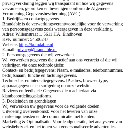
privacyverklaring leggen wij transparant uit hoe wij gegevens
verzamelen, gebruiken en beveiligen conform de Algemene
Verordening Gegevensbescherming (AVG).
1. Bedrijfs- en contactgegevens
Brandable is de verwerkingsverantwoordelijke voor de verwerking
van persoonsgegevens zoals weergegeven in deze verklaring.
Adres: Willemstraat 1, 5611 HA, Eindhoven
KvK-nummer: 54506247
Website:
https://brandable.nl
E-mail:
privacy@brandable.nl
2. Persoonsgegevens die wij verwerken
Wij verwerken gegevens die u actief aan ons verstrekt of die wij
verkrijgen via onze technologieën:
Contact- en bedrijfsgegevens: Naam, e-mailadres, telefoonnummer,
bedrijfsnaam, functie en factuurgegevens.
Technische- en interactiegegevens: IP-adres, browser-type,
apparaatgegevens en surfgedrag op onze website.
Reviews en feedback: Gegevens die u achterlaat via
klantbeoordelingsplatforms.
3. Doeleinden en grondslagen
Wij verwerken uw gegevens voor de volgende doelen:
Uitvoering overeenkomst: Voor het leveren van onze
marketingdiensten en de communicatie met klanten.
Marketing & Optimalisatie: Voor leadgeneratie, het analyseren van
websitebezoek en het tonen van gepersonaliseerde advertenties.