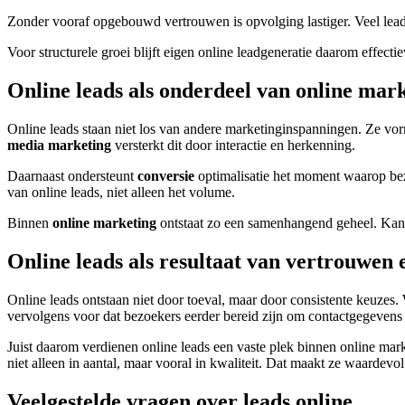
Zonder vooraf opgebouwd vertrouwen is opvolging lastiger. Veel leads 
Voor structurele groei blijft eigen online leadgeneratie daarom effecti
Online leads als onderdeel van online mar
Online leads staan niet los van andere marketinginspanningen. Ze vo
media marketing
versterkt dit door interactie en herkenning.
Daarnaast ondersteunt
conversie
optimalisatie het moment waarop bez
van online leads, niet alleen het volume.
Binnen
online marketing
ontstaat zo een samenhangend geheel. Kana
Online leads als resultaat van vertrouwen
Online leads ontstaan niet door toeval, maar door consistente keuzes
vervolgens voor dat bezoekers eerder bereid zijn om contactgegevens a
Juist daarom verdienen online leads een vaste plek binnen online mark
niet alleen in aantal, maar vooral in kwaliteit. Dat maakt ze waardevol 
Veelgestelde vragen over leads online