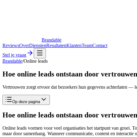
Brandable
Reviews
Over
Diensten
Resultaten
Klanten
Team
Contact
Stel je vraag
Brandable
/
Online leads
Hoe online leads ontstaan door vertrouwen
Vertrouwen zorgt ervoor dat bezoekers hun gegevens achterlaten — lea
Op deze pagina
Hoe online leads ontstaan door vertrouwen
Online leads vormen voor veel organisaties het startpunt van groei. To
maar door samenhang. Wanneer communicatie, content en interactie op 