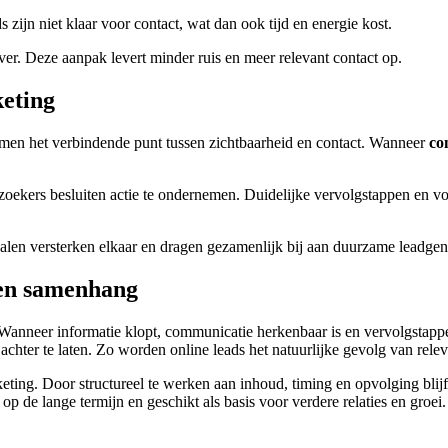
zijn niet klaar voor contact, wat dan ook tijd en energie kost.
ever. Deze aanpak levert minder ruis en meer relevant contact op.
keting
rmen het verbindende punt tussen zichtbaarheid en contact. Wanneer
co
oekers besluiten actie te ondernemen. Duidelijke vervolgstappen en vo
len versterken elkaar en dragen gezamenlijk bij aan duurzame leadgene
 en samenhang
. Wanneer informatie klopt, communicatie herkenbaar is en vervolgstapp
chter te laten. Zo worden online leads het natuurlijke gevolg van rele
eting. Door structureel te werken aan inhoud, timing en opvolging blij
op de lange termijn en geschikt als basis voor verdere relaties en groei.