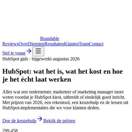
Brandable
Reviews
Over
Diensten
Resultaten
Klanten
Team
Contact
Stel je vraag
HubSpot gids · bijgewerkt augustus 2026
HubSpot: wat het is, wat het kost en hoe
je het écht laat werken
Alles wat een ondernemer, marketeer of marketing manager moet
weten voordat je HubSpot kiest, uitbreidt of eindelijk goed inricht.
Met prijzen van 2026, een rekentool, een keuzehulp en de lessen uit
HubSpot-implementaties die we voor klanten deden.
Doe de keuzehulp
Bekijk de prijzen
299.458