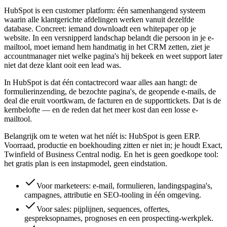
HubSpot is een customer platform: één samenhangend systeem
waarin alle klantgerichte afdelingen werken vanuit dezelfde
database. Concreet: iemand downloadt een whitepaper op je
website. In een versnipperd landschap belandt die persoon in je e-
mailtool, moet iemand hem handmatig in het CRM zetten, ziet je
accountmanager niet welke pagina's hij bekeek en weet support later
niet dat deze klant ooit een lead was.
In HubSpot is dat één contactrecord waar alles aan hangt: de
formulierinzending, de bezochte pagina's, de geopende e-mails, de
deal die eruit voortkwam, de facturen en de supporttickets. Dat is de
kernbelofte — en de reden dat het meer kost dan een losse e-
mailtool.
Belangrijk om te weten wat het níét is: HubSpot is geen ERP.
Voorraad, productie en boekhouding zitten er niet in; je houdt Exact,
Twinfield of Business Central nodig. En het is geen goedkope tool:
het gratis plan is een instapmodel, geen eindstation.
Voor marketeers: e-mail, formulieren, landingspagina's,
campagnes, attributie en SEO-tooling in één omgeving.
Voor sales: pijplijnen, sequences, offertes,
gespreksopnames, prognoses en een prospecting-werkplek.