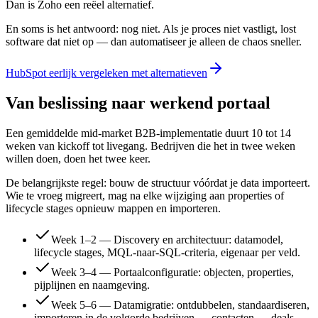
Dan is Zoho een reëel alternatief.
En soms is het antwoord: nog niet. Als je proces niet vastligt, lost
software dat niet op — dan automatiseer je alleen de chaos sneller.
HubSpot eerlijk vergeleken met alternatieven
Van beslissing naar werkend portaal
Een gemiddelde mid-market B2B-implementatie duurt 10 tot 14
weken van kickoff tot livegang. Bedrijven die het in twee weken
willen doen, doen het twee keer.
De belangrijkste regel: bouw de structuur vóórdat je data importeert.
Wie te vroeg migreert, mag na elke wijziging aan properties of
lifecycle stages opnieuw mappen en importeren.
Week 1–2 — Discovery en architectuur: datamodel,
lifecycle stages, MQL-naar-SQL-criteria, eigenaar per veld.
Week 3–4 — Portaalconfiguratie: objecten, properties,
pijplijnen en naamgeving.
Week 5–6 — Datamigratie: ontdubbelen, standaardiseren,
importeren in de volgorde bedrijven → contacten → deals →