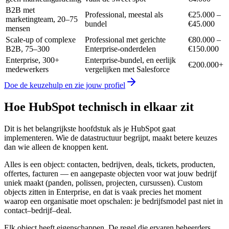
B2B met
Professional, meestal als
€25.000 –
marketingteam, 20–75
bundel
€45.000
mensen
Scale-up of complexe
Professional met gerichte
€80.000 –
B2B, 75–300
Enterprise-onderdelen
€150.000
Enterprise, 300+
Enterprise-bundel, en eerlijk
€200.000+
medewerkers
vergelijken met Salesforce
Doe de keuzehulp en zie jouw profiel
Hoe HubSpot technisch in elkaar zit
Dit is het belangrijkste hoofdstuk als je HubSpot gaat
implementeren. Wie de datastructuur begrijpt, maakt betere keuzes
dan wie alleen de knoppen kent.
Alles is een object: contacten, bedrijven, deals, tickets, producten,
offertes, facturen — en aangepaste objecten voor wat jouw bedrijf
uniek maakt (panden, polissen, projecten, cursussen). Custom
objects zitten in Enterprise, en dat is vaak precies het moment
waarop een organisatie moet opschalen: je bedrijfsmodel past niet in
contact–bedrijf–deal.
Elk object heeft eigenschappen. De regel die ervaren beheerders