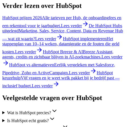
Verder lezen over HubSpot
HubSpot prijzen 2026
Alle tarieven per Hub, de onboardingfees en
een rekentool voor je jaarbudget.
Lees verder
De HubSpot Hubs
uitgelegd
Marketing, Sales, Service, Content, Data en Revenue Hub
— wat zit waarin?
Lees verder
HubSpot implementeren
Het
stappenplan van 10–14 weken, datamigratie en de fouten die geld
kosten.
Lees verder
HubSpot Breeze & AI
Breeze Assistant,
agents, credits en zichtbaar blijven in AI-zoekmachines.
Lees verder
HubSpot vs alternatieven
Eerlijk vergeleken met Salesforce,
Pipedrive, Zoho en ActiveCampaign.
Lees verder
HubSpot
keuzehulp
Vijf vragen en je weet welk pakket bij je bedrijf past —
inclusief budget.
Lees verder
Veelgestelde vragen over HubSpot
Wat is HubSpot precies?
Is HubSpot echt gratis?