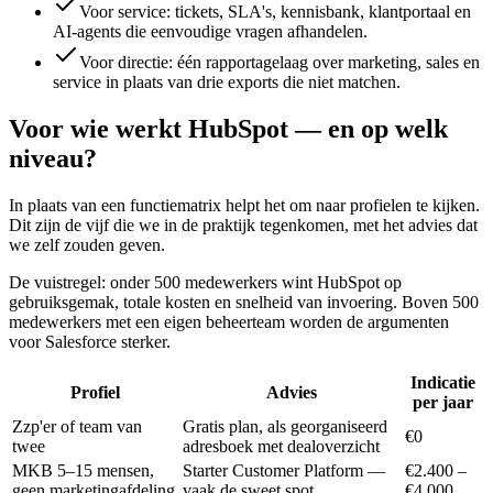
Voor service: tickets, SLA's, kennisbank, klantportaal en
AI-agents die eenvoudige vragen afhandelen.
Voor directie: één rapportagelaag over marketing, sales en
service in plaats van drie exports die niet matchen.
Voor wie werkt HubSpot — en op welk
niveau?
In plaats van een functiematrix helpt het om naar profielen te kijken.
Dit zijn de vijf die we in de praktijk tegenkomen, met het advies dat
we zelf zouden geven.
De vuistregel: onder 500 medewerkers wint HubSpot op
gebruiksgemak, totale kosten en snelheid van invoering. Boven 500
medewerkers met een eigen beheerteam worden de argumenten
voor Salesforce sterker.
Indicatie
Profiel
Advies
per jaar
Zzp'er of team van
Gratis plan, als georganiseerd
€0
twee
adresboek met dealoverzicht
MKB 5–15 mensen,
Starter Customer Platform —
€2.400 –
geen marketingafdeling
vaak de sweet spot
€4.000