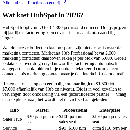
Alle Hubs en functies op een rij
Wat kost HubSpot in 2026?
HubSpot loopt van €0 tot €4.300 per maand en meer. De lijstprijzen
bij jaarlijkse facturering zien er zo uit — maand-tot-maand ligt
hoger.
Wat de meeste budgetten laat ontsporen zijn niet de seats maar de
marketing contacten. Marketing Hub Professional bevat 2.000
marketing contacten; daarboven reken je per blok van 5.000. Groeit
je database over de grens, dan wordt je facturering automatisch
aangepast — ook midden in je contract. Markeer daarom alleen
contacten als marketing contact waar je daadwerkelijk naartoe mailt.
Reken daarnaast op een eenmalige onboardingfee ($1.500 tot
$7.000 afhankelijk van Hub en niveau). Die is in veel gevallen te
vervangen door onboarding via een gecertificeerde partner — vraag
daar expliciet naar, het wordt niet uit zichzelf aangeboden.
Hub
Starter
Professional
Enterprise
$20 p/m per core
$100 p/m incl. 1
$150 p/m per sales
Sales Hub
seat
sales seat
seat
Service
$90–$100 p/m
circa $150 p/m per