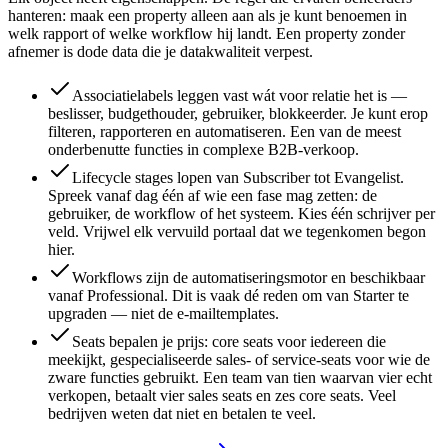
hanteren: maak een property alleen aan als je kunt benoemen in
welk rapport of welke workflow hij landt. Een property zonder
afnemer is dode data die je datakwaliteit verpest.
Associatielabels leggen vast wát voor relatie het is —
beslisser, budgethouder, gebruiker, blokkeerder. Je kunt erop
filteren, rapporteren en automatiseren. Een van de meest
onderbenutte functies in complexe B2B-verkoop.
Lifecycle stages lopen van Subscriber tot Evangelist.
Spreek vanaf dag één af wie een fase mag zetten: de
gebruiker, de workflow of het systeem. Kies één schrijver per
veld. Vrijwel elk vervuild portaal dat we tegenkomen begon
hier.
Workflows zijn de automatiseringsmotor en beschikbaar
vanaf Professional. Dit is vaak dé reden om van Starter te
upgraden — niet de e-mailtemplates.
Seats bepalen je prijs: core seats voor iedereen die
meekijkt, gespecialiseerde sales- of service-seats voor wie de
zware functies gebruikt. Een team van tien waarvan vier echt
verkopen, betaalt vier sales seats en zes core seats. Veel
bedrijven weten dat niet en betalen te veel.