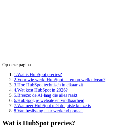
Gratis beginnen kan écht: 1.000 contacten, 2 gebruikers, 1
dealpijplijn, met HubSpot-branding.
De sprong van Starter naar Professional is de grote
financiële beslissing: van circa $20 per seat naar $1.300 per
maand voor het Customer Platform, plus een eenmalige
onboardingfee.
Drie assen bepalen je factuur en schalen onafhankelijk:
seats, marketing contacten en AI-credits.
De winst zit niet in de licentie maar in de inrichting:
datamodel, lifecycle stages en vijf goede workflows.
Op deze pagina
1
.
Wat is HubSpot precies?
2
.
Voor wie werkt HubSpot — en op welk niveau?
3
.
Hoe HubSpot technisch in elkaar zit
4
.
Wat kost HubSpot in 2026?
5
.
Breeze: de AI-laag die alles raakt
6
.
HubSpot, je website en vindbaarheid
7
.
Wanneer HubSpot níét de juiste keuze is
8
.
Van beslissing naar werkend portaal
Wat is HubSpot precies?