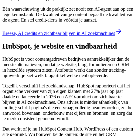
Eén waarschuwing uit de praktijk: zet nooit een AI-agent aan op een
lege kennisbank. De kwaliteit van je content bepaalt de kwaliteit van
de agent. En stel credit-alerts in vóórdat je aanzet.
Breeze, AI-credits en zichtbaar blijven in AI-zoekmachines
HubSpot, je website en vindbaarheid
HubSpot is voor contentgedreven bedrijven aantrekkelijker dan de
meeste alternatieven, omdat je website, blog, formulieren en CRM
in hetzelfde systeem zitten. Attributie werkt dan zonder tracking-
lijmwerk: je ziet welk blogartikel welke deal opleverde.
Tegelijk verschuift het zoeklandschap. HubSpot rapporteert dat het
organische verkeer van zijn eigen klanten met 27% jaar-op-jaar
daalde en lanceerde in 2026 een AEO-product om zichtbaar te
blijven in AI-zoekmachines. Ons advies is minder afhankelijk van
tooling: schrijf pagina's die één vraag volledig beantwoorden, zet het
antwoord bovenaan, onderbouw met cijfers en bronnen, en zorg dat
je merk consistent genoemd wordt.
Dat werkt of je nu HubSpot Content Hub, WordPress of een custom
site gebruikt. Wij bouwen beide kanten: de site en het CRM