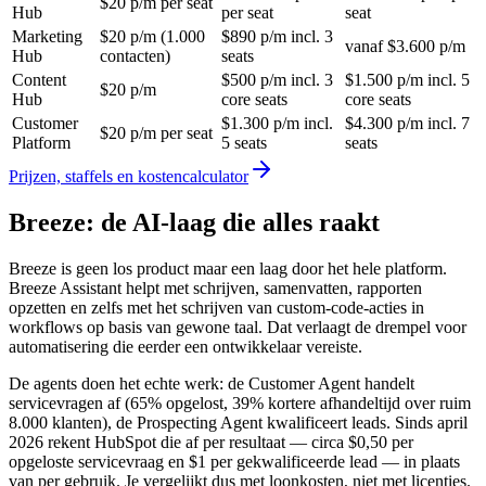
$20 p/m per seat
Hub
per seat
seat
Marketing
$20 p/m (1.000
$890 p/m incl. 3
vanaf $3.600 p/m
Hub
contacten)
seats
Content
$500 p/m incl. 3
$1.500 p/m incl. 5
$20 p/m
Hub
core seats
core seats
Customer
$1.300 p/m incl.
$4.300 p/m incl. 7
$20 p/m per seat
Platform
5 seats
seats
Prijzen, staffels en kostencalculator
Breeze: de AI-laag die alles raakt
Breeze is geen los product maar een laag door het hele platform.
Breeze Assistant helpt met schrijven, samenvatten, rapporten
opzetten en zelfs met het schrijven van custom-code-acties in
workflows op basis van gewone taal. Dat verlaagt de drempel voor
automatisering die eerder een ontwikkelaar vereiste.
De agents doen het echte werk: de Customer Agent handelt
servicevragen af (65% opgelost, 39% kortere afhandeltijd over ruim
8.000 klanten), de Prospecting Agent kwalificeert leads. Sinds april
2026 rekent HubSpot die af per resultaat — circa $0,50 per
opgeloste servicevraag en $1 per gekwalificeerde lead — in plaats
van per gebruik. Je vergelijkt dus met loonkosten, niet met licenties.