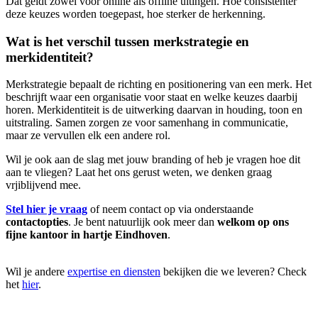
Dat geldt zowel voor online als offline uitingen. Hoe consistenter
deze keuzes worden toegepast, hoe sterker de herkenning.
Wat is het verschil tussen merkstrategie en
merkidentiteit?
Merkstrategie bepaalt de richting en positionering van een merk. Het
beschrijft waar een organisatie voor staat en welke keuzes daarbij
horen. Merkidentiteit is de uitwerking daarvan in houding, toon en
uitstraling. Samen zorgen ze voor samenhang in communicatie,
maar ze vervullen elk een andere rol.
Wil je ook aan de slag met jouw branding of heb je vragen hoe dit
aan te vliegen? Laat het ons gerust weten, we denken graag
vrjiblijvend mee.
Stel hier je vraag
of neem contact op via onderstaande
contactopties
. Je bent natuurlijk ook meer dan
welkom op ons
fijne kantoor in hartje Eindhoven
.
Wil je andere
expertise en diensten
bekijken die we leveren? Check
het
hier
.